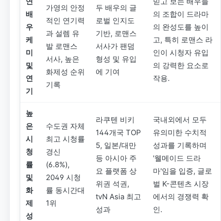
연
믿고 보는 배우들
가영의 안정
두 배우의 글
배
의 조합이 드라마
적인 연기력
로벌 인지도
우
의 완성도를 높이
과 설렘 유
기반, 로맨스
케
고, 특히 로맨스 라
발 로맨스
서사가 팬덤
미
인이 시청자 유입
서사, 높은
형성 및 유입
및
의 강력한 요소로
화제성 순위
에 기여
연
작용.
기록
기
높
라쿠텐 비키
국내외에서 모두
은
수도권 자체
144개국 TOP
유의미한 수치적
시
최고 시청률
5, 일본/대만
성과를 기록하며
청
경신
등 아시아 주
'웰메이드 드라
률
(6.8%),
요 플랫폼 상
마'임을 입증, 글로
및
2049 시청
위권 석권,
벌 K-콘텐츠 시장
화
률 동시간대
tvN Asia 최고
에서의 경쟁력 확
제
1위
성과
인.
성