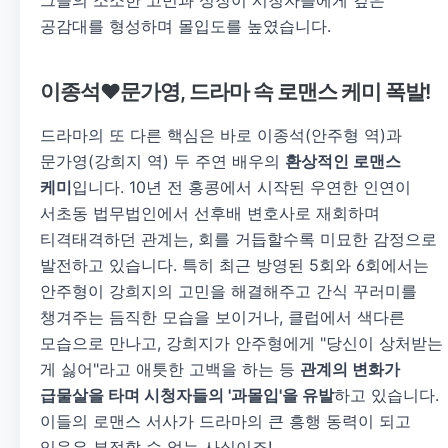
공감대를 형성하며 몰입도를 높였습니다.
이종석♥문가영, 드라마 속 로맨스 케미 폭발!
드라마의 또 다른 핵심은 바로 이종석(안주형 역)과
문가영(강희지 역) 두 주연 배우의
환상적인 로맨스
케미
입니다. 10년 전 홍콩에서 시작된 우연한 인연이
서초동 법무법인에서 선후배 변호사로 재회하며
티격태격하던 관계는, 회를 거듭할수록 미묘한 감정으로
발전하고 있습니다. 특히 최근 방영된 5회와 6회에서는
안주형이 강희지의 고민을 해결해주고 간식 꾸러미를
챙겨주는 듬직한 모습을 보이거나, 클럽에서 색다른
모습으로 만나고, 강희지가 안주형에게 "당신이 상처받는
게 싫어"라고 애틋한 고백을 하는 등
관계의 변화가
급물살을 타며 시청자들의 '과몰입'을 유발
하고 있습니다.
이들의 로맨스 서사가 드라마의 큰 흥행 동력이 되고
있음은 부정할 수 없는 사실이죠!