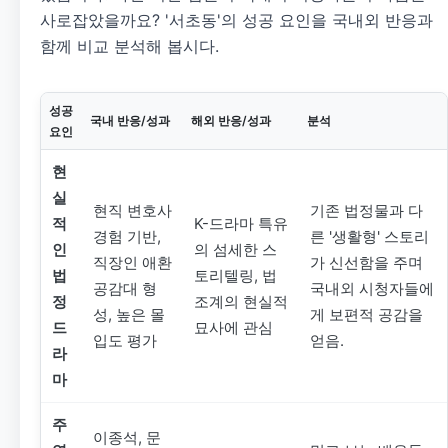
사로잡았을까요? '서초동'의 성공 요인을 국내외 반응과
함께 비교 분석해 봅시다.
성공
국내 반응/성과
해외 반응/성과
분석
요인
현
실
현직 변호사
기존 법정물과 다
적
K-드라마 특유
경험 기반,
른 '생활형' 스토리
인
의 섬세한 스
직장인 애환
가 신선함을 주며
법
토리텔링, 법
공감대 형
국내외 시청자들에
정
조계의 현실적
성, 높은 몰
게 보편적 공감을
드
묘사에 관심
입도 평가
얻음.
라
마
주
이종석, 문