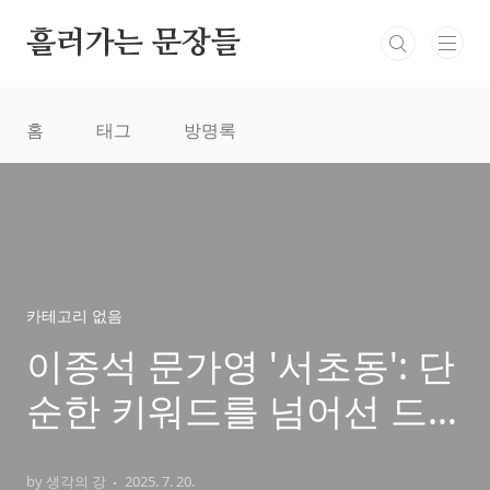
본문 바로가기
흘러가는 문장들
홈
태그
방명록
카테고리 없음
이종석 문가영 '서초동': 단
순한 키워드를 넘어선 드
라마 성공 신화 완벽 분석!
by 생각의 강
2025. 7. 20.