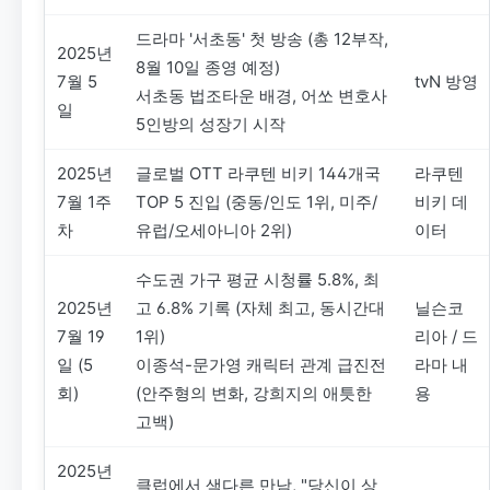
드라마 '서초동' 첫 방송 (총 12부작,
2025년
8월 10일 종영 예정)
7월 5
tvN 방영
서초동 법조타운 배경, 어쏘 변호사
일
5인방의 성장기 시작
2025년
글로벌 OTT 라쿠텐 비키 144개국
라쿠텐
7월 1주
TOP 5 진입 (중동/인도 1위, 미주/
비키 데
차
유럽/오세아니아 2위)
이터
수도권 가구 평균 시청률 5.8%, 최
2025년
고 6.8% 기록 (자체 최고, 동시간대
닐슨코
7월 19
1위)
리아 / 드
일 (5
이종석-문가영 캐릭터 관계 급진전
라마 내
회)
(안주형의 변화, 강희지의 애틋한
용
고백)
2025년
클럽에서 색다른 만남, "당신이 상