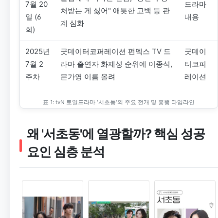
7월 20
드라마
처받는 게 싫어" 애틋한 고백 등 관
일 (6
내용
계 심화
회)
2025년
굿데이터코퍼레이션 펀덱스 TV 드
굿데이
7월 2
라마 출연자 화제성 순위에 이종석,
터코퍼
주차
문가영 이름 올려
레이션
표 1: tvN 토일드라마 '서초동'의 주요 전개 및 흥행 타임라인
왜 '서초동'에 열광할까? 핵심 성공
요인 심층 분석