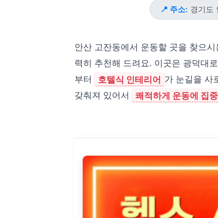
📍 주소:
경기도 
안산 고잔동에서 운동할 곳을 찾으시
력히 추천해 드려요. 이곳은 광덕대로 
부터
호텔식 인테리어
가 눈길을 사
갖춰져 있어서
쾌적하게 운동에 집