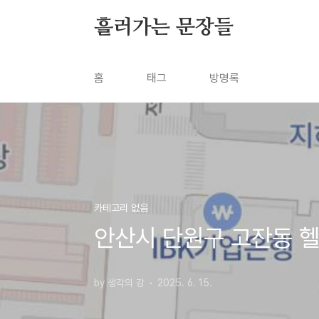
본문 바로가기
흘러가는 문장들
홈
태그
방명록
카테고리 없음
안산시 단원구 고잔동 헬
by 생각의 강
2025. 6. 15.