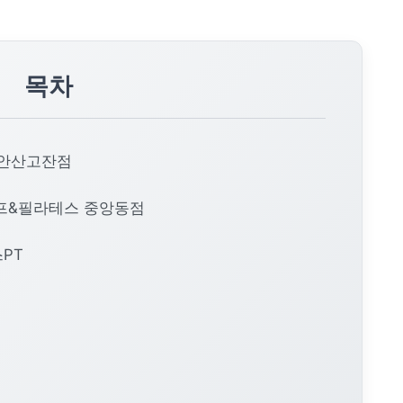
목차
 안산고잔점
골프&필라테스 중앙동점
스PT
T