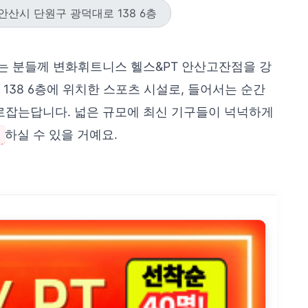
안산시 단원구 광덕대로 138 6층
는 분들께 변화휘트니스 헬스&PT 안산고잔점을 강
138 6층에 위치한 스포츠 시설로, 들어서는 순간
로잡는답니다. 넓은 규모에 최신 기구들이 넉넉하게
중
하실 수 있을 거예요.