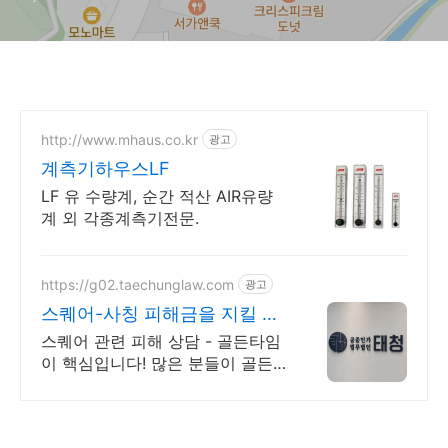
http://www.mhaus.co.kr
광고
계측기하우스LF
LF 유 수량계, 순간 적산 AIR유량
계 외 각종계측기전문.
https://g02.taechunglaw.com
광고
스퀘어-사칭 피해금을 지킬 마
지막 기회
스퀘어 관련 피해 상담 - 골든타임
이 핵심입니다! 많은 분들이 골든
타임을 놓쳐 소중한 피해금을 영영
찾지 못하고 계십니다.