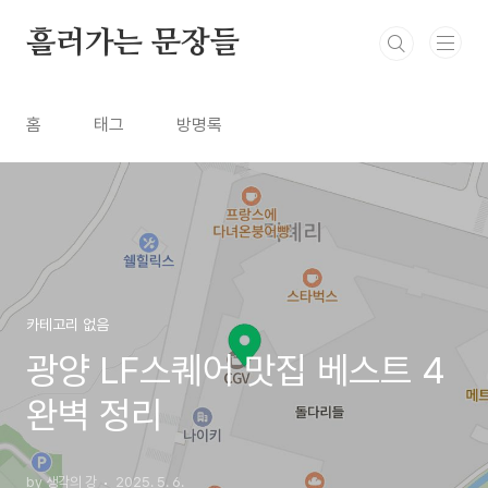
본문 바로가기
흘러가는 문장들
홈
태그
방명록
카테고리 없음
광양 LF스퀘어 맛집 베스트 4
완벽 정리
by 생각의 강
2025. 5. 6.