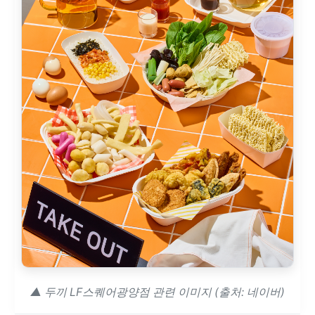
▲ 두끼 LF스퀘어광양점 관련 이미지 (출처: 네이버)