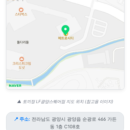
▲ 토끼정 LF광양스퀘어점 지도 위치 (참고용 이미지)
📍 주소:
전라남도 광양시 광양읍 순광로 466 가든
동 1층 C108호