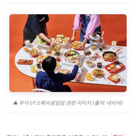
▲ 두끼 LF스퀘어광양점 관련 이미지 (출처: 네이버)