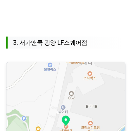
3. 서가앤쿡 광양 LF스퀘어점