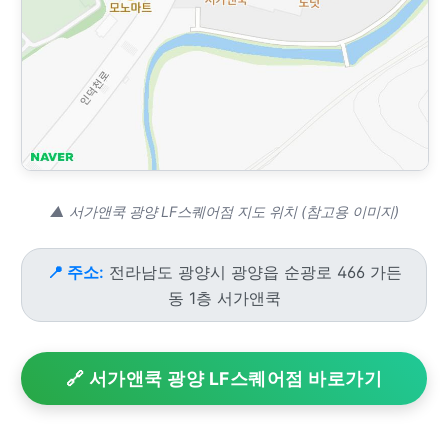
▲ 서가앤쿡 광양 LF스퀘어점 지도 위치 (참고용 이미지)
📍 주소:
전라남도 광양시 광양읍 순광로 466 가든
동 1층 서가앤쿡
🔗 서가앤쿡 광양 LF스퀘어점 바로가기