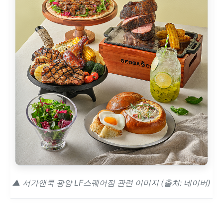
▲ 서가앤쿡 광양 LF스퀘어점 관련 이미지 (출처: 네이버)