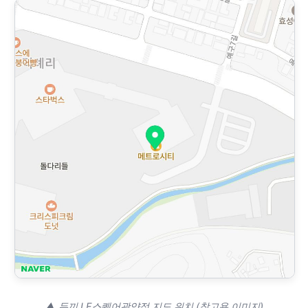
▲ 두끼 LF스퀘어광양점 지도 위치 (참고용 이미지)