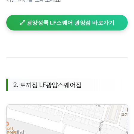
🔗 광양정쿡 LF스퀘어 광양점 바로가기
2. 토끼정 LF광양스퀘어점