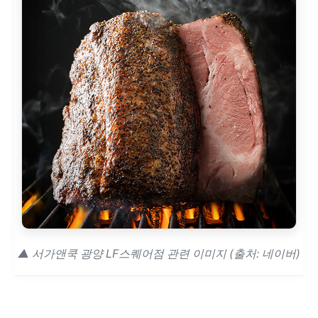
▲ 서가앤쿡 광양 LF스퀘어점 관련 이미지 (출처: 네이버)