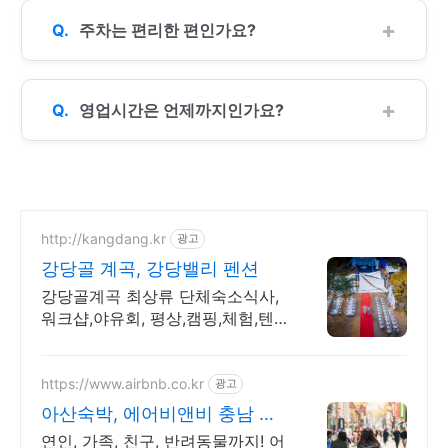
주차는 편리한 편인가요?
영업시간은 언제까지인가요?
http://kangdang.kr
광고
강당골 계곡, 강당밸리 펜션
강당골계곡 최상류 단체숙소식사,
워크샵,야유회, 평상,캠핑,체험,텐
트 외암마을 인근 계곡앞 소재, 노
래방 가능, 단체 행사, 식사,워크샵,
평상
https://www.airbnb.co.kr
광고
아산숙박, 에어비앤비 충남 서
해노을 숙소
연인, 가족, 친구, 반려동물까지! 어