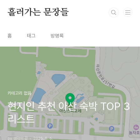
본문 바로가기
흘러가는 문장들
홈
태그
방명록
카테고리 없음
현지인 추천 아산 숙박 TOP 3
리스트
by 생각의 강
2025. 5. 6.