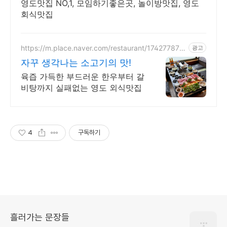
영도맛집 NO,1, 모임하기좋은곳, 놀이방맛집, 영도
회식맛집
https://m.place.naver.com/restaurant/174277879
광고
1
자꾸 생각나는 소고기의 맛!
육즙 가득한 부드러운 한우부터 갈
비탕까지 실패없는 영도 외식맛집
4
구독하기
흘러가는 문장들