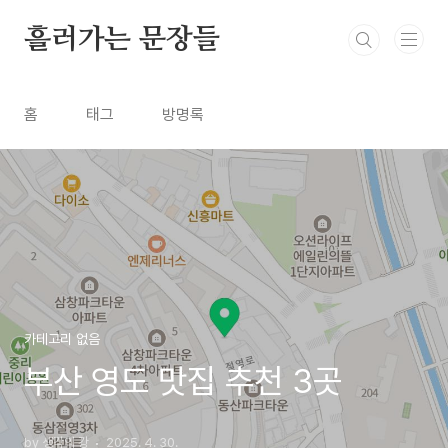
본문 바로가기
흘러가는 문장들
홈
태그
방명록
카테고리 없음
부산 영도 맛집 추천 3곳
by 생각의 강
2025. 4. 30.