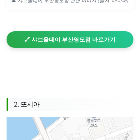
▲ 샤브올데이 부산영도점 관련 이미지 (출처: 네이버)
🔗 샤브올데이 부산영도점 바로가기
2. 또시아